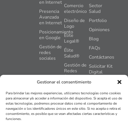
en Internet
Comercio
Sector
Presencia
electrónico
Salud
Avanzada
Diseño de
Portfolio
en Internet
Logo
Opiniones
Posicionamiento
Élite
en Google
Blog
Legal®
Gestión de
FAQs
Élite
redes
Salud®
Contáctanos
sociales
Gestión de
Solicitar Kit
Redes
Digital
Sociales
C. General
Gestionar el consentimiento
Gómez
Hosting +
Nuñez, 2,
Mantenimiento
Para brindar las mejores experiencias, utilizamos tecnologías como cookies
Pl,1,
Web
para almacenar y/o acceder a información del dispositivo. Si acepta el uso de
Oficina 2,
estas tecnologías, podremos procesar datos como el comportamiento de
Plan
24402,
navegación o los identificadores únicos en este sitio. Si no acepta o retira el
Impulso®
Ponferrada,
consentimiento, es posible que se vean afectadas ciertas características y
León
funciones.
Tienda
online
info@bierzose