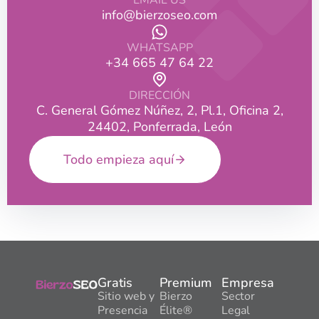
EMAIL US
info@bierzoseo.com
WHATSAPP
+34 665 47 64 22
DIRECCIÓN
C. General Gómez Núñez, 2, Pl.1, Oficina 2,
24402, Ponferrada, León
Todo empieza aquí
Gratis
Premium
Empresa
Sitio web y
Bierzo
Sector
Presencia
Élite®
Legal