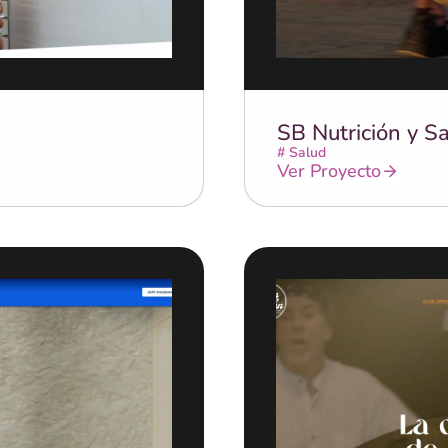
SB Nutrición y S
#
Salud
Ver Proyecto