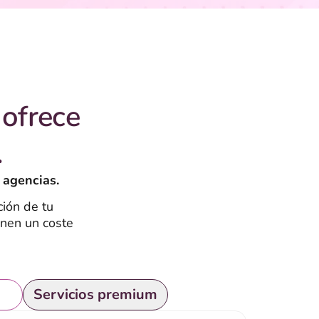
ofrece
.
 agencias.
ión de tu
enen un coste
is
Servicios premium