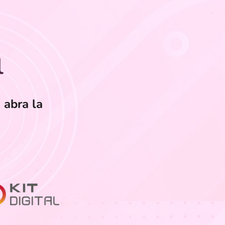
l
 abra la