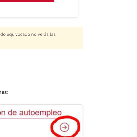
lado equivocado no verás las
nes
: