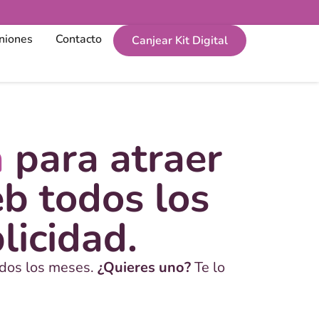
niones
Contacto
Canjear Kit Digital
a
para atraer
b todos los
licidad.
odos los meses.
¿Quieres uno?
Te lo