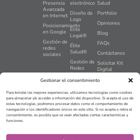
Presencia
electrónico
Salud
Avanzada
Diseño de
Portfolio
en Internet
Logo
Opiniones
Posicionamiento
Élite
en Google
Blog
Legal®
Gestión de
FAQs
Élite
redes
Salud®
Contáctanos
sociales
Gestión de
Solicitar Kit
Redes
Digital
Sociales
C. General
Gestionar el consentimiento
Gómez
Hosting +
Nuñez, 2,
Mantenimiento
Para brindar las mejores experiencias, utilizamos tecnologías como cookies
Pl,1,
Web
para almacenar y/o acceder a información del dispositivo. Si acepta el uso de
Oficina 2,
estas tecnologías, podremos procesar datos como el comportamiento de
Plan
24402,
navegación o los identificadores únicos en este sitio. Si no acepta o retira el
Impulso®
Ponferrada,
consentimiento, es posible que se vean afectadas ciertas características y
León
funciones.
Tienda
online
info@bierzose
© 2015 -
2026
BIERZO
Aviso legal