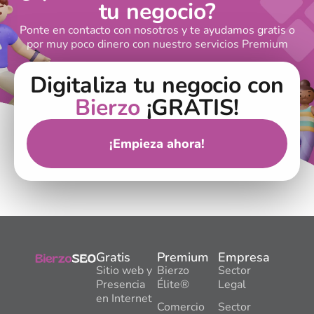
tu negocio?
Ponte en contacto con nosotros y te ayudamos gratis o
por muy poco dinero con nuestro servicios Premium
Digitaliza tu negocio con
Bierzo
¡GRATIS!
¡Empieza ahora!
Gratis
Premium
Empresa
Sitio web y
Bierzo
Sector
Presencia
Élite®
Legal
en Internet
Comercio
Sector