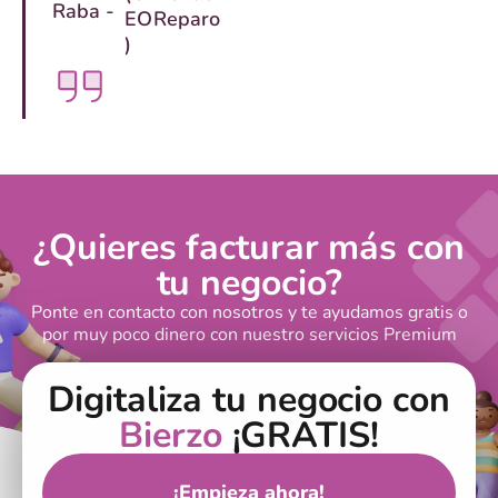
Raba -
EO
Reparo
)
¿Quieres facturar más con
tu negocio?
Ponte en contacto con nosotros y te ayudamos gratis o
por muy poco dinero con nuestro servicios Premium
Digitaliza tu negocio con
Bierzo
¡GRATIS!
¡Empieza ahora!