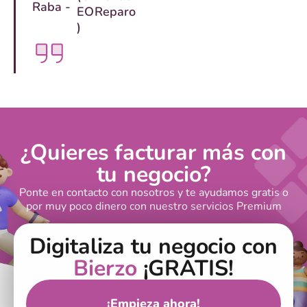
Raba -
EO
Reparo
)
¿Quieres facturar más con
tu negocio?
Ponte en contacto con nosotros y te ayudamos gratis o
por muy poco dinero con nuestro servicios Premium
Digitaliza tu negocio con
Bierzo
¡GRATIS!
¡Empieza ahora!