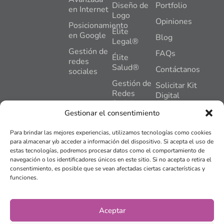
Diseño de
Portfolio
en Internet
Logo
Opiniones
Posicionamiento
Élite
en Google
Blog
Legal®
Gestión de
FAQs
Élite
redes
Salud®
Contáctanos
sociales
Gestión de
Solicitar Kit
Redes
Digital
Sociales
C. General
Gestionar el consentimiento
Gómez
Hosting +
Nuñez, 2,
Mantenimiento
Para brindar las mejores experiencias, utilizamos tecnologías como cookies
Pl,1,
Web
para almacenar y/o acceder a información del dispositivo. Si acepta el uso de
Oficina 2,
estas tecnologías, podremos procesar datos como el comportamiento de
Plan
24402,
navegación o los identificadores únicos en este sitio. Si no acepta o retira el
Impulso®
Ponferrada,
consentimiento, es posible que se vean afectadas ciertas características y
León
funciones.
Tienda
online
info@bierzose
© 2015 -
2026
BIERZO
Aviso legal
Aceptar
SEO Y MARKETING SLU.
Todos los derechos