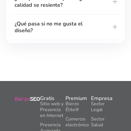
calidad se resiente?
¿Qué pasa si no me gusta el
diseño?
Gratis
Premium
Empresa
Sitio web y
Bierzo
Sector
Presencia
Élite®
Legal
en Internet
Comercio
Sector
Presencia
electrónico
Salud
Avanzada