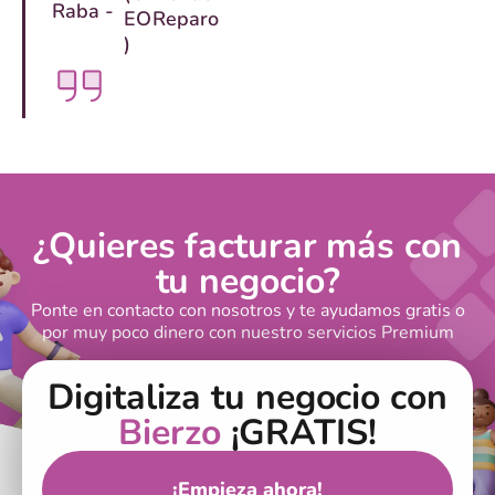
Raba -
EO
Reparo
)
¿Quieres facturar más con
tu negocio?
Ponte en contacto con nosotros y te ayudamos gratis o
por muy poco dinero con nuestro servicios Premium
Digitaliza tu negocio con
Bierzo
¡GRATIS!
¡Empieza ahora!