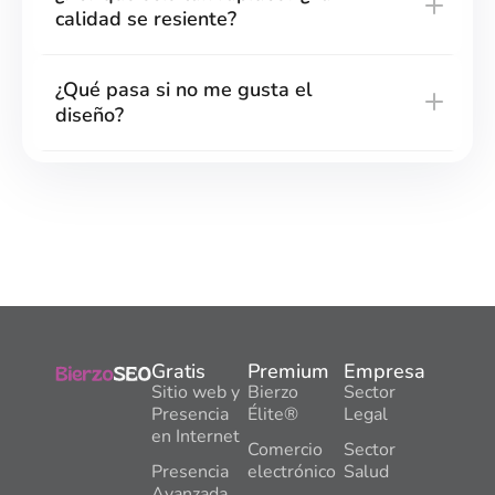
calidad se resiente?
¿Qué pasa si no me gusta el
diseño?
Gratis
Premium
Empresa
Sitio web y
Bierzo
Sector
Presencia
Élite®
Legal
en Internet
Comercio
Sector
Presencia
electrónico
Salud
Avanzada