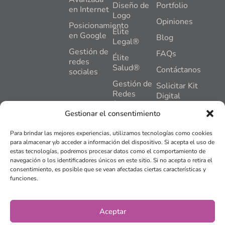
Diseño de
Portfolio
en Internet
Logo
Opiniones
Posicionamiento
Élite
en Google
Blog
Legal®
Gestión de
FAQs
Élite
redes
Salud®
Contáctanos
sociales
Gestión de
Solicitar Kit
Redes
Digital
Sociales
C. General
Gestionar el consentimiento
Gómez
Hosting +
Nuñez, 2,
Mantenimiento
Para brindar las mejores experiencias, utilizamos tecnologías como cookies
Pl,1,
Web
para almacenar y/o acceder a información del dispositivo. Si acepta el uso de
Oficina 2,
estas tecnologías, podremos procesar datos como el comportamiento de
Plan
24402,
navegación o los identificadores únicos en este sitio. Si no acepta o retira el
Impulso®
Ponferrada,
consentimiento, es posible que se vean afectadas ciertas características y
León
funciones.
Tienda
online
info@bierzose
© 2015 -
2026
BIERZO
Aviso legal
Aceptar
SEO Y MARKETING SLU.
Todos los derechos