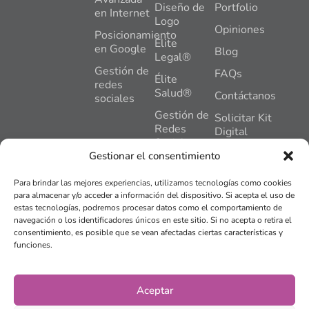
Diseño de
Portfolio
en Internet
Logo
Opiniones
Posicionamiento
Élite
en Google
Blog
Legal®
Gestión de
FAQs
Élite
redes
Salud®
Contáctanos
sociales
Gestión de
Solicitar Kit
Redes
Digital
Sociales
C. General
Gestionar el consentimiento
Gómez
Hosting +
Nuñez, 2,
Mantenimiento
Para brindar las mejores experiencias, utilizamos tecnologías como cookies
Pl,1,
Web
para almacenar y/o acceder a información del dispositivo. Si acepta el uso de
Oficina 2,
estas tecnologías, podremos procesar datos como el comportamiento de
Plan
24402,
navegación o los identificadores únicos en este sitio. Si no acepta o retira el
Impulso®
Ponferrada,
consentimiento, es posible que se vean afectadas ciertas características y
León
funciones.
Tienda
online
info@bierzose
© 2015 -
2026
BIERZO
Aviso legal
Aceptar
SEO Y MARKETING SLU.
Todos los derechos