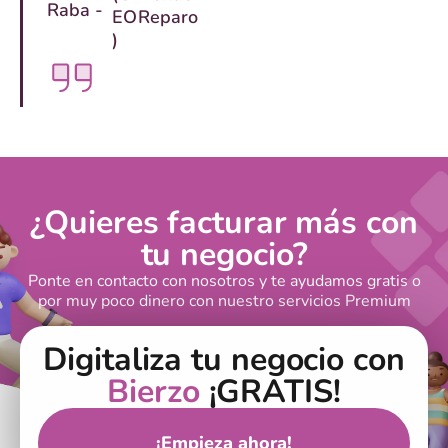
Raba -
EO
Reparo
)
¿Quieres facturar más con
tu negocio?
Ponte en contacto con nosotros y te ayudamos gratis o
por muy poco dinero con nuestro servicios Premium
Digitaliza tu negocio con
Bierzo
¡GRATIS!
¡Empieza ahora!