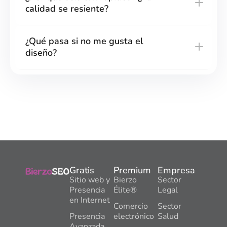
calidad se resiente?
¿Qué pasa si no me gusta el
diseño?
Gratis
Premium
Empresa
Sitio web y
Bierzo
Sector
Presencia
Élite®
Legal
en Internet
Comercio
Sector
Presencia
electrónico
Salud
Avanzada