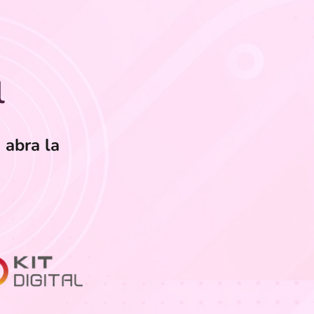
l
 abra la