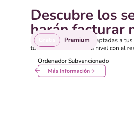
Descubre los se
harán facturar
Gratis
Premium
Encuentra soluciones adaptadas a tus
tu empresa al siguiente nivel con el re
servicios de pago que realmente funci
Ordenador Subvencionado
Más Información