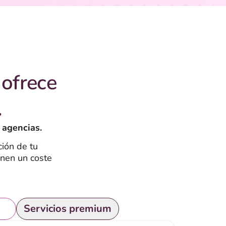
ofrece
.
 agencias.
ión de tu
enen un coste
is
Servicios premium