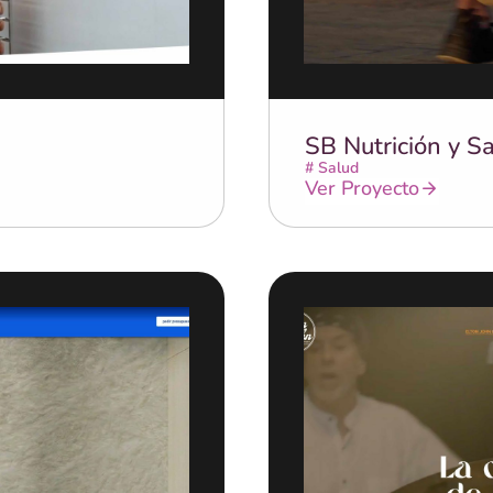
SB Nutrición y S
#
Salud
Ver Proyecto