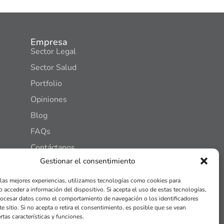
Empresa
Sector Legal
Sector Salud
Portfolio
Opiniones
Blog
FAQs
Contáctanos
Gestionar el consentimiento
Solicitar Kit Digital
C. General Gómez Nuñez, 2, Pl,1,
 las mejores experiencias, utilizamos tecnologías como cookies para
Oficina 2, 24402, Ponferrada, León
o acceder a información del dispositivo. Si acepta el uso de estas tecnologías,
info@bierzoseo.com
ocesar datos como el comportamiento de navegación o los identificadores
e sitio. Si no acepta o retira el consentimiento, es posible que se vean
ad
Política de cookies
Términos y condiciones
rtas características y funciones.