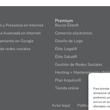
Premium
b y Presencia en Internet
Bierzo Élite®
a Avanzada en Internet
Comercio electrónico
namiento en Google
Diseño de Logo
de redes sociales
Élite Legal®
Élite Salud®
Gestión de Redes Sociales
Hosting + Mantenimiento Web
Plan Impulso®
Tienda online
Para brindar
almacenar y/
podremos pr
únicos en est
Aviso legal
Política de privacid
afectadas cie