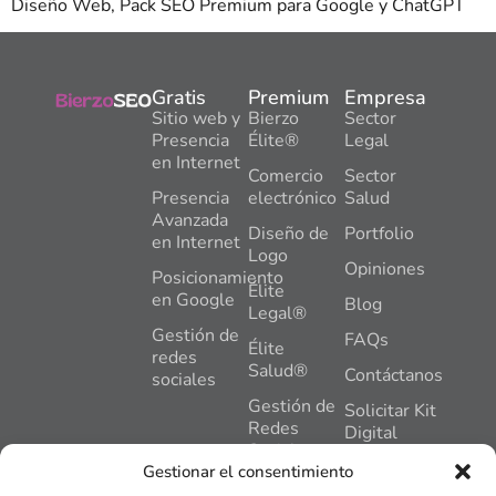
Diseño Web, Pack SEO Premium para Google y ChatGPT
Gratis
Premium
Empresa
Sitio web y
Bierzo
Sector
Presencia
Élite®
Legal
en Internet
Comercio
Sector
Presencia
electrónico
Salud
Avanzada
Diseño de
Portfolio
en Internet
Logo
Opiniones
Posicionamiento
Élite
en Google
Blog
Legal®
Gestión de
FAQs
Élite
redes
Salud®
Contáctanos
sociales
Gestión de
Solicitar Kit
Redes
Digital
Sociales
C. General
Gestionar el consentimiento
Gómez
Hosting +