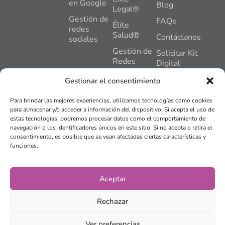
en Google
Blog
Legal®
Gestión de
FAQs
Élite
redes
Salud®
Contáctanos
sociales
Gestión de
Solicitar Kit
Redes
Digital
Sociales
C. General
Gestionar el consentimiento
Gómez
Hosting +
Nuñez, 2,
Mantenimiento
Para brindar las mejores experiencias, utilizamos tecnologías como cookies
Pl,1,
Web
para almacenar y/o acceder a información del dispositivo. Si acepta el uso de
Oficina 2,
estas tecnologías, podremos procesar datos como el comportamiento de
Plan
24402,
navegación o los identificadores únicos en este sitio. Si no acepta o retira el
Impulso®
Ponferrada,
consentimiento, es posible que se vean afectadas ciertas características y
León
funciones.
Tienda
online
info@bierzose
© 2015 -
2026
BIERZO
Aviso legal
Aceptar
SEO Y MARKETING SLU.
Todos los derechos
Política de privacidad
reservados.
Rechazar
Política de cookies
Ver preferencias