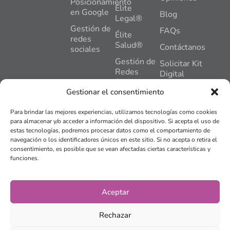
Posicionamiento
Élite
en Google
Blog
Legal®
Gestión de
FAQs
Élite
redes
Salud®
Contáctanos
sociales
Gestión de
Solicitar Kit
Redes
Digital
Sociales
C. General
Gestionar el consentimiento
Gómez
Hosting +
Nuñez, 2,
Mantenimiento
Para brindar las mejores experiencias, utilizamos tecnologías como cookies
Pl,1,
Web
para almacenar y/o acceder a información del dispositivo. Si acepta el uso de
Oficina 2,
estas tecnologías, podremos procesar datos como el comportamiento de
Plan
24402,
navegación o los identificadores únicos en este sitio. Si no acepta o retira el
Impulso®
Ponferrada,
consentimiento, es posible que se vean afectadas ciertas características y
León
funciones.
Tienda
online
info@bierzose
© 2015 -
2026
BIERZO
Aviso legal
Aceptar
SEO Y MARKETING SLU.
Todos los derechos
Política de privacidad
reservados.
Rechazar
Política de cookies