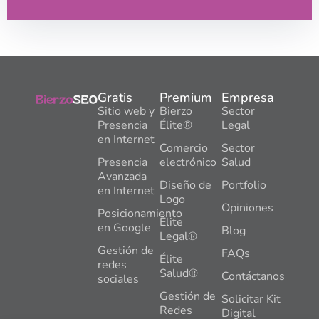
Gratis
Premium
Empresa
Sitio web y
Bierzo
Sector
Presencia
Élite®
Legal
en Internet
Comercio
Sector
Presencia
electrónico
Salud
Avanzada
Diseño de
Portfolio
en Internet
Logo
Opiniones
Posicionamiento
Élite
en Google
Blog
Legal®
Gestión de
FAQs
Élite
redes
Salud®
Contáctanos
sociales
Gestión de
Solicitar Kit
Redes
Digital