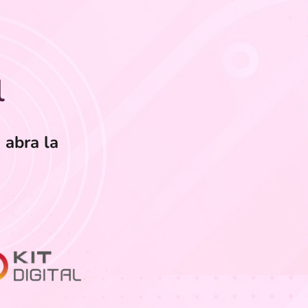
l
 abra la