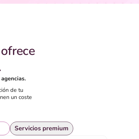
ofrece
.
 agencias.
ión de tu
enen un coste
is
Servicios premium