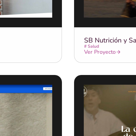
SB Nutrición y S
#
Salud
Ver Proyecto