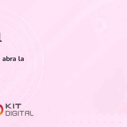
l
 abra la