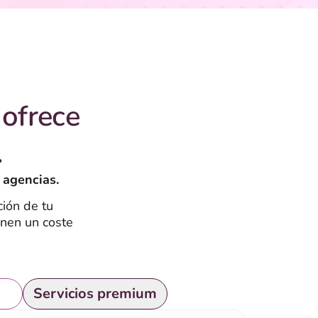
ofrece
.
 agencias.
ión de tu
enen un coste
is
Servicios premium