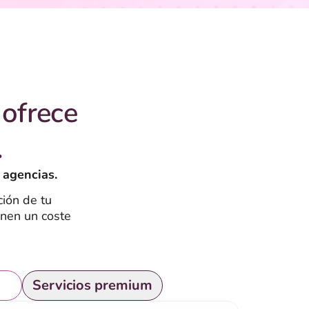
ofrece
.
 agencias.
ión de tu
enen un coste
is
Servicios premium