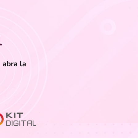
l
 abra la