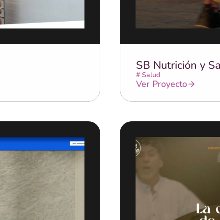
SB Nutrición y S
#
Salud
Ver Proyecto