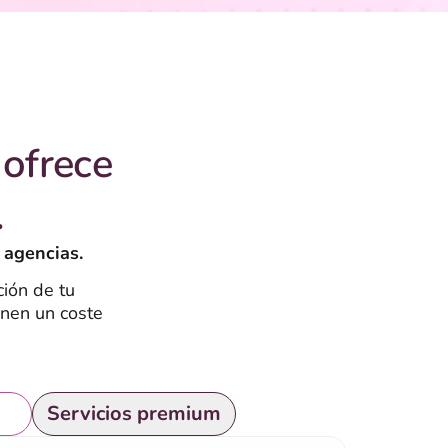
ofrece
.
 agencias.
ión de tu
enen un coste
is
Servicios premium