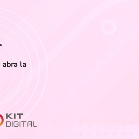
l
 abra la