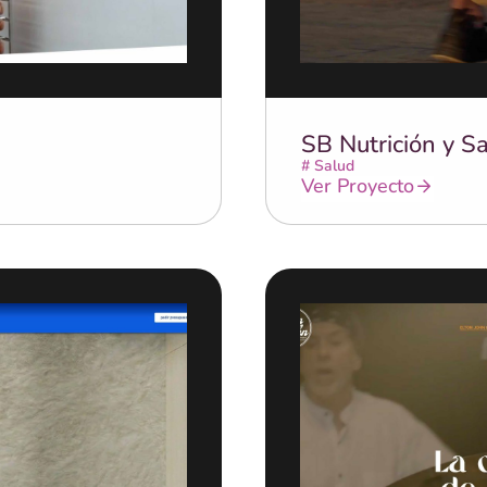
SB Nutrición y S
#
Salud
Ver Proyecto